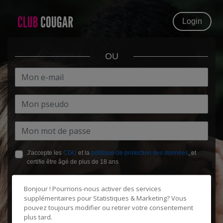
Login
OU
J'accepte les
CGU
et la
politique de protection des données
, et
certifie être âgé de plus de 18 ans
Bonjour ! Pourrions-nous activer des services
supplémentaires pour
Statistiques & Marketing
? Vous
pouvez toujours modifier ou retirer votre consentement
plus tard.