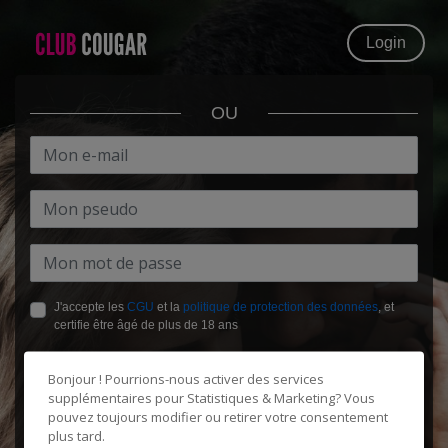
Login
OU
J'accepte les
CGU
et la
politique de protection des données
, et
certifie être âgé de plus de 18 ans
Bonjour ! Pourrions-nous activer des services
supplémentaires pour
Statistiques & Marketing
? Vous
pouvez toujours modifier ou retirer votre consentement
plus tard.