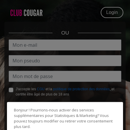
Login
OU
J'accepte les
CGU
et la
politique de protection des données
, et
certifie être âgé de plus de 18 ans
Bonjour ! Pourrions-nous activer des services
supplémentaires pour
Statistiques & Marketing
? Vous
pouvez toujours modifier ou retirer votre consentement
plus tard.