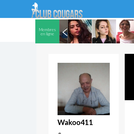
Membres
en ligne
Wakoo411