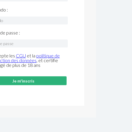
do :
de passe :
epte les
CGU
et la
politique de
ction des données
, et certifie
âgé de plus de 18 ans