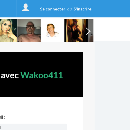
Se connecter
ou
S'inscrire
 avec
Wakoo411
l :