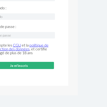
do :
de passe :
epte les
CGU
et la
politique de
ction des données
, et certifie
âgé de plus de 18 ans