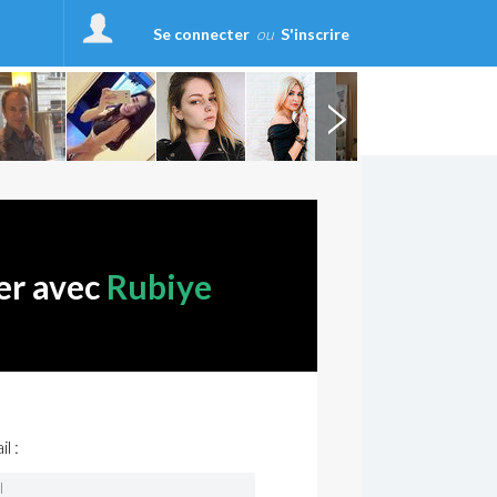
Se connecter
ou
S'inscrire
er avec
Rubiye
l :