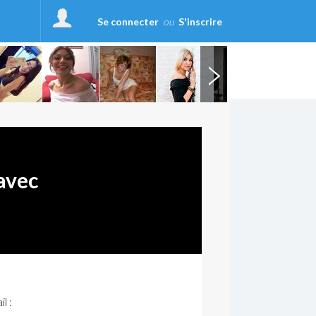
Se connecter
ou
S'inscrire
avec
l :