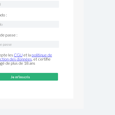
do :
de passe :
epte les
CGU
et la
politique de
ction des données
, et certifie
âgé de plus de 18 ans