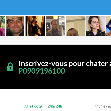
Inscrivez-vous pour chater 
P0909196100
Chat coquin 24h/24h
Mon e-mai