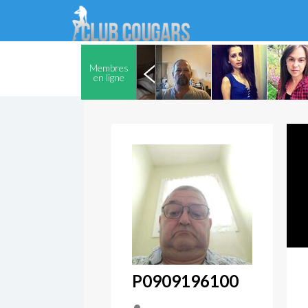
Membres
en ligne
P0909196100