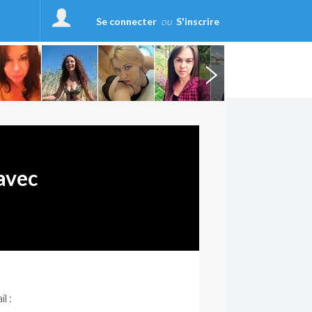
Se connecter
ou
S'inscrire
avec
l :