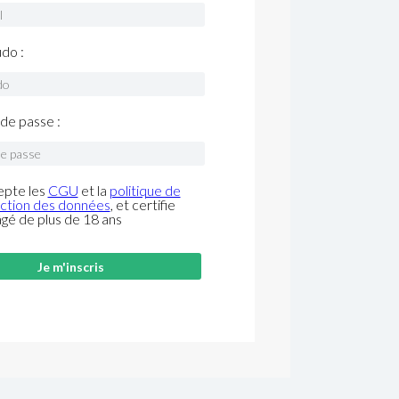
do :
de passe :
epte les
CGU
et la
politique de
ction des données
, et certifie
âgé de plus de 18 ans